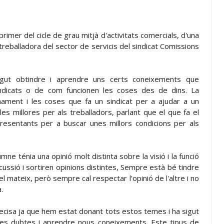
imer del cicle de grau mitjà d'activitats comercials, d'una
treballadora del sector de servicis del sindicat Comissions
gut obtindre i aprendre uns certs coneixements que
ndicats o de com funcionen les coses des de dins. La
onament i les coses que fa un sindicat per a ajudar a un
s millores per als treballadors, parlant que el que fa el
resentants per a buscar unes millors condicions per als
e ténia una opinió molt distinta sobre la visió i la funció
cussió i sortiren opinions distintes, Sempre està bé tindre
l mateix, però sempre cal respectar l'opinió de l'altre i no
.
precisa ja que hem estat donant tots estos temes i ha sigut
res dubtes i aprendre nous coneixements. Este tipus de