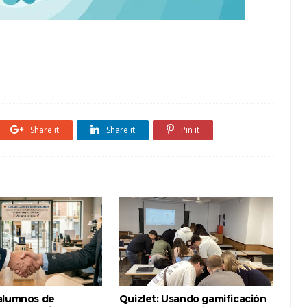
Share it
Share it
Pin it
alumnos de
Quizlet: Usando gamificación