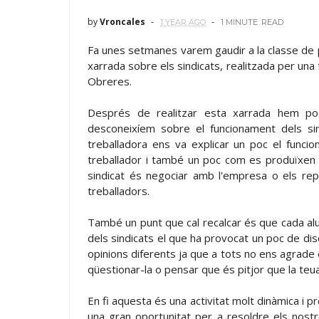
by
Vroncales
1 YEAR AGO
1 MINUTE
READ
Fa unes setmanes varem gaudir a la classe de pr
xarrada sobre els sindicats, realitzada per una 
Obreres.
Després de realitzar esta xarrada hem po
desconeixíem sobre el funcionament dels si
treballadora ens va explicar un poc el funci
treballador i també un poc com es produïxen le
sindicat és negociar amb l'empresa o els rep
treballadors.
També un punt que cal recalcar és que cada alumn
dels sindicats el que ha provocat un poc de dis
opinions diferents ja que a tots no ens agrade e
qüestionar-la o pensar que és pitjor que la teua
En fi aquesta és una activitat molt dinàmica i 
una gran oportunitat per a resoldre els nost