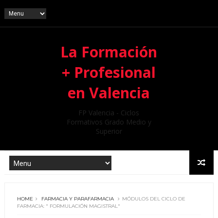
La Formación
+ Profesional
en Valencia
FP Valencia - Ciclos
Formativos Grado Medio y
Superior
HOME
FARMACIA Y PARAFARMACIA
MÓDULOS DEL CICLO DE
FARMACIA: " FORMULACIÓN MAGISTRAL"