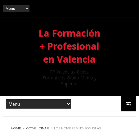
La Formación
+ Profesional
en Valencia
FP Valencia - Ciclos
Formativos Grado Medio y
Superior
HOME
COOR I DINAR
LOS HOMBRES NO SON ISLAS