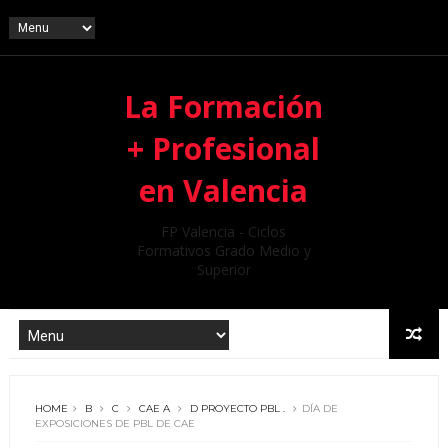
La Formación
+ Profesional
en Valencia
FP Valencia - Ciclos
Formativos Grado Medio y
Superior
HOME
B
C
CAE A
D PROYECTO PBL .
DÍA DE
EXPOSICIONES DE PBL DE CAE