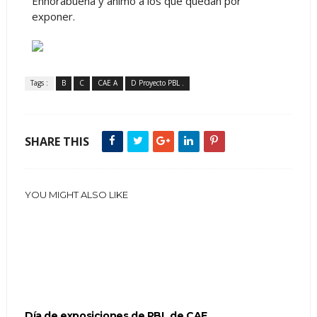
Enhorabuena y ánimo a los que quedan por
exponer.
Tags :
B
C
CAE A
D Proyecto PBL .
SHARE THIS
YOU MIGHT ALSO LIKE
Día de exposiciones de PBL de CAE