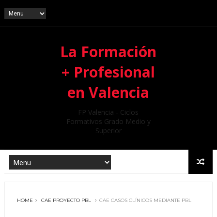
La Formación
+ Profesional
en Valencia
FP Valencia - Ciclos
Formativos Grado Medio y
Superior
HOME
CAE PROYECTO PBL
CAE CASOS CLÍNICOS MEDIANTE PBL