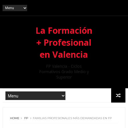
La Formación
+ Profesional
en Valencia
FP Valencia - Ciclos
Formativos Grado Medio y
Superior
HOME
FP
FAMILIAS PROFESIONALES MÁS DEMANDADAS EN FP