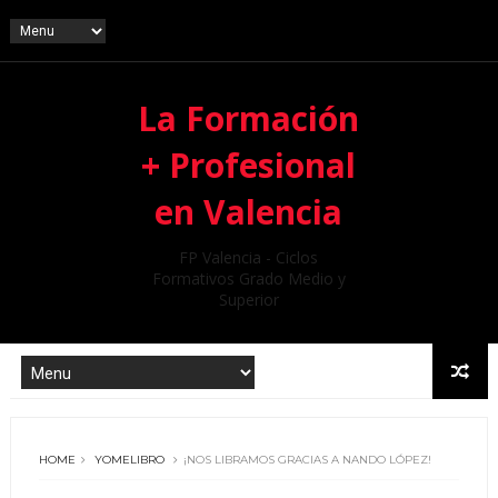
La Formación
+ Profesional
en Valencia
FP Valencia - Ciclos
Formativos Grado Medio y
Superior
HOME
YOMELIBRO
¡NOS LIBRAMOS GRACIAS A NANDO LÓPEZ!