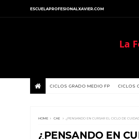
ESCUELAPROFESIONALXAVIER.COM
La F
CICLOS GRADO MEDIO FP
CICLOS 
HOME
CAE
¿PENSANDO EN CURSAR EL CICLO DE CUIDA
¿PENSANDO EN CUR