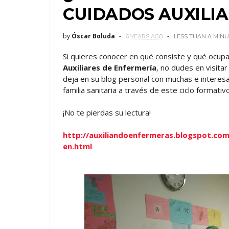
CUIDADOS AUXILI
by
Óscar Boluda
6 YEARS AGO
LESS THAN A MIN
Si quieres conocer en qué consiste y qué ocu
Auxiliares de Enfermería
, no dudes en visita
deja en su blog personal con muchas e interes
familia sanitaria a través de este ciclo formati
¡No te pierdas su lectura!
http://auxiliandoenfermeras.blogspot.co
en.html