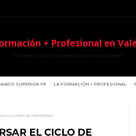
ormación + Profesional en Val
FP Valencia - Ciclos Formativos Grado Medio y Superior
GRADO SUPERIOR FP
LA FORMACIÓN + PROFESIONAL
DOS AUXILIARES DE ENFERMERÍA?
SAR EL CICLO DE