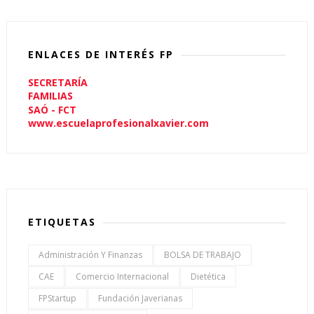
ENLACES DE INTERÉS FP
SECRETARÍA
FAMILIAS
SAÓ - FCT
www.escuelaprofesionalxavier.com
ETIQUETAS
Administración Y Finanzas
BOLSA DE TRABAJO
CAE
Comercio Internacional
Dietética
FPStartup
Fundación Javerianas