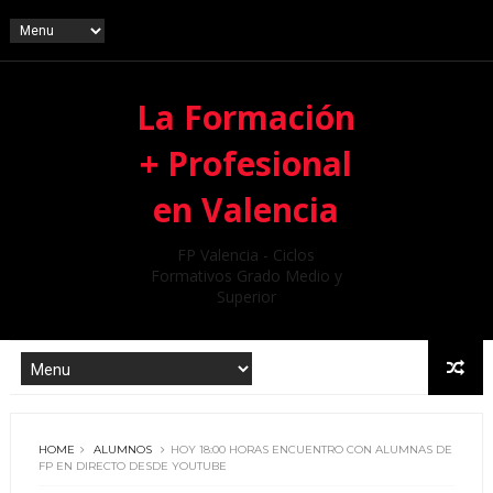
La Formación
+ Profesional
en Valencia
FP Valencia - Ciclos
Formativos Grado Medio y
Superior
HOME
ALUMNOS
HOY 18:00 HORAS ENCUENTRO CON ALUMNAS DE
FP EN DIRECTO DESDE YOUTUBE