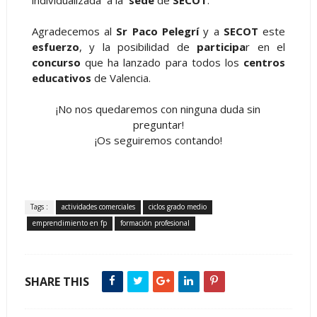
individualizada a la
sede
de
SECOT
.
Agradecemos al
Sr Paco Pelegrí
y a
SECOT
este
esfuerzo
, y la posibilidad de
participa
r en el
concurso
que ha lanzado para todos los
centros
educativos
de Valencia.
¡No nos quedaremos con ninguna duda sin
preguntar!
¡Os seguiremos contando!
Tags :
actividades comerciales
ciclos grado medio
emprendimiento en fp
formación profesional
SHARE THIS