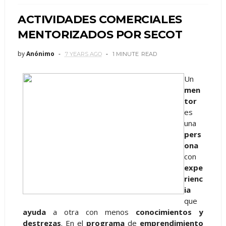
ACTIVIDADES COMERCIALES
MENTORIZADOS POR SECOT
by
Anónimo
7 YEARS AGO
1 MINUTE
READ
Un
men
tor
es
una
pers
ona
con
expe
rienc
ia
que
ayuda
a otra con menos
conocimientos y
destrezas
. En el
programa
de
emprendimiento