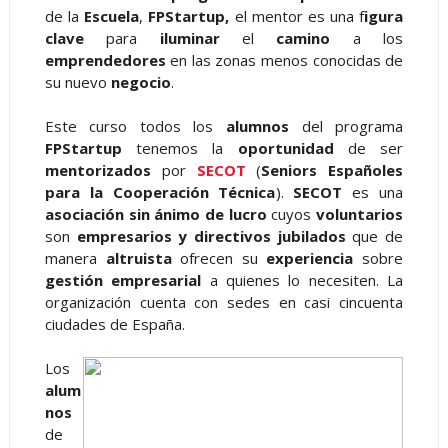
de la
Escuela
,
FPStartup,
el mentor es una f
igura
clave
para
iluminar
el
camino
a los
emprendedores
en las zonas menos conocidas de
su nuevo
negocio
.
Este curso todos los
alumnos
del programa
FPStartup
tenemos la
oportunidad
de ser
mentorizados
por
SECOT
(
Seniors Españoles
para la Cooperación Técnica
).
SECOT
es una
asociación
sin ánimo de lucro
cuyos
voluntarios
son
empresarios y directivos jubilados
que de
manera
altruista
ofrecen su
experiencia
sobre
gestión empresarial
a quienes lo necesiten. La
organización cuenta con sedes en casi cincuenta
ciudades de España.
Los
alum
nos
de