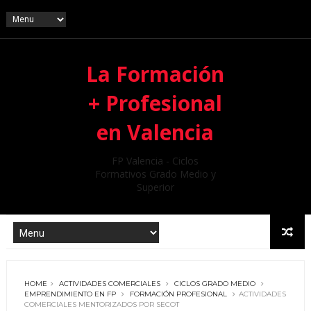
La Formación
+ Profesional
en Valencia
FP Valencia - Ciclos
Formativos Grado Medio y
Superior
HOME
ACTIVIDADES COMERCIALES
CICLOS GRADO MEDIO
EMPRENDIMIENTO EN FP
FORMACIÓN PROFESIONAL
ACTIVIDADES
COMERCIALES MENTORIZADOS POR SECOT