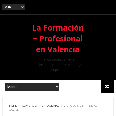
La Formación
+ Profesional
en Valencia
FP Valencia - Ciclos
Formativos Grado Medio y
Superior
HOME
COMERCIO INTERNACIONAL
VISITA DE SAFMARINE AL
XAVIER