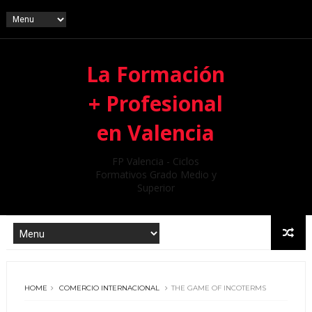
La Formación
+ Profesional
en Valencia
FP Valencia - Ciclos
Formativos Grado Medio y
Superior
HOME
COMERCIO INTERNACIONAL
THE GAME OF INCOTERMS