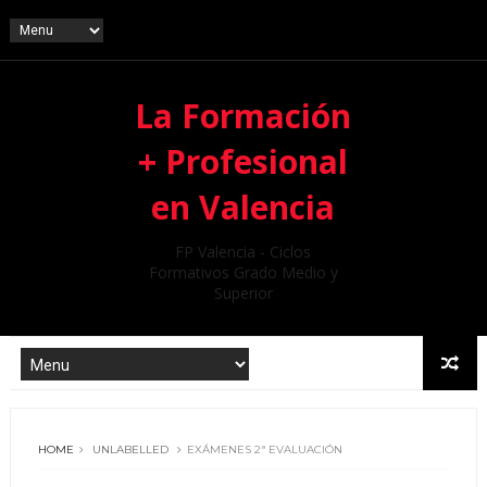
La Formación
+ Profesional
en Valencia
FP Valencia - Ciclos
Formativos Grado Medio y
Superior
HOME
UNLABELLED
EXÁMENES 2ª EVALUACIÓN