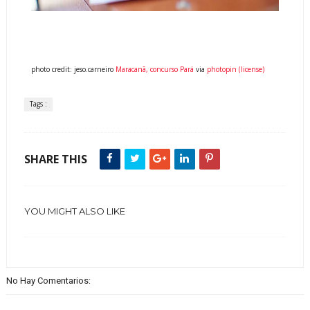
photo credit: jeso.carneiro
Maracanã, concurso Pará
via
photopin
(license)
Tags :
SHARE THIS
YOU MIGHT ALSO LIKE
No Hay Comentarios: