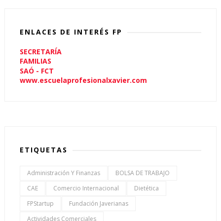
ENLACES DE INTERÉS FP
SECRETARÍA
FAMILIAS
SAÓ - FCT
www.escuelaprofesionalxavier.com
ETIQUETAS
Administración Y Finanzas
BOLSA DE TRABAJO
CAE
Comercio Internacional
Dietética
FPStartup
Fundación Javerianas
Actividades Comerciales