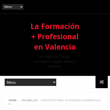
La Formación
+ Profesional
en Valencia
FP Valencia - Ciclos
Formativos Grado Medio y
Superior
HOME
UNLABELLED
PROYECTO FINAL ACTIVIDADES COMERCIALES
B