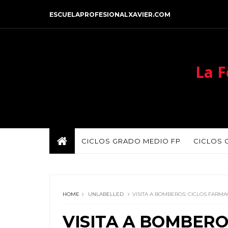
ESCUELAPROFESIONALXAVIER.COM
La F
CICLOS GRADO MEDIO FP
CICLOS 
HOME
UNLABELLED
VISITA A BOMBEROS: CICLOS FARMA
VISITA A BOMBERO