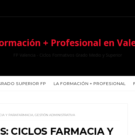
ormación + Profesional en Val
FP Valencia - Ciclos Formativos Grado Medio y Superior
GRADO SUPERIOR FP
LA FORMACIÓN + PROFESIONAL
CIA Y PARAFARMACIA, GESTIÓN ADMINISTRATIVA
S: CICLOS FARMACIA Y