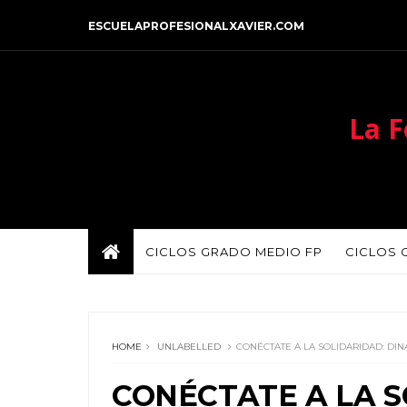
ESCUELAPROFESIONALXAVIER.COM
La F
CICLOS GRADO MEDIO FP
CICLOS 
HOME
UNLABELLED
CONÉCTATE A LA SOLIDARIDAD: DI
CONÉCTATE A LA S