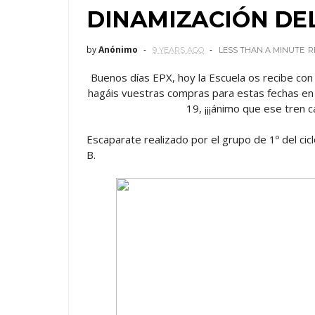
DINAMIZACIÓN DE
by
Anónimo
9 YEARS AGO
LESS THAN A MINUTE
R
Buenos días EPX, hoy la Escuela os recibe con
hagáis vuestras compras para estas fechas en n
19, ¡¡¡ánimo que ese tren c
Escaparate realizado por el grupo de 1º del ci
B.