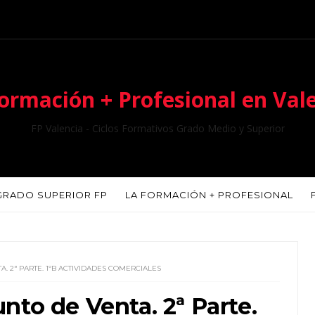
ormación + Profesional en Val
FP Valencia - Ciclos Formativos Grado Medio y Superior
GRADO SUPERIOR FP
LA FORMACIÓN + PROFESIONAL
. 2ª PARTE. 1ºB ACTIVIDADES COMERCIALES
nto de Venta. 2ª Parte.