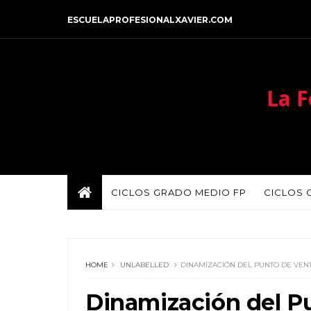
ESCUELAPROFESIONALXAVIER.COM
La F
CICLOS GRADO MEDIO FP
CICLOS 
HOME
UNLABELLED
DINAMIZACIÓN DEL PUNTO DE VENTA
Dinamización del Pu