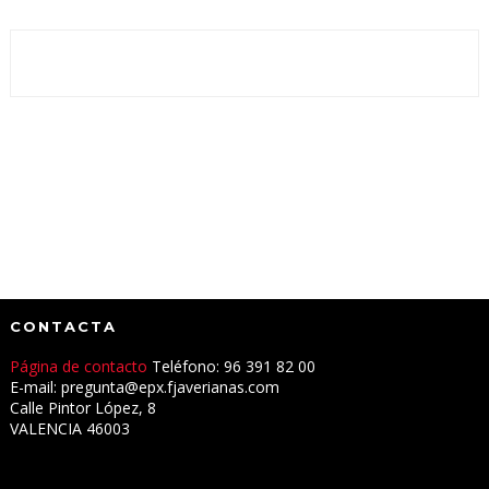
CONTACTA
Página de contacto
Teléfono: 96 391 82 00
E-mail: pregunta@epx.fjaverianas.com
Calle Pintor López, 8
VALENCIA 46003