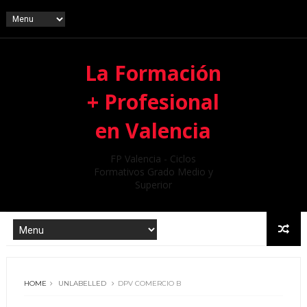
La Formación
+ Profesional
en Valencia
FP Valencia - Ciclos
Formativos Grado Medio y
Superior
HOME
UNLABELLED
DPV COMERCIO B