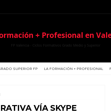
ormación + Profesional en Val
FP Valencia - Ciclos Formativos Grado Medio y Superior
GRADO SUPERIOR FP
LA FORMACIÓN + PROFESIONAL
E
RATIVA VÍA SKYPE