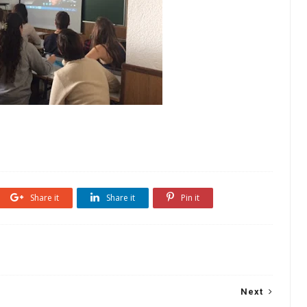
Share it
Share it
Pin it
Next