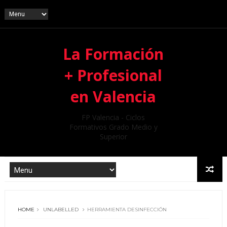
La Formación
+ Profesional
en Valencia
FP Valencia - Ciclos
Formativos Grado Medio y
Superior
HOME
UNLABELLED
HERRAMIENTA DESINFECCIÓN