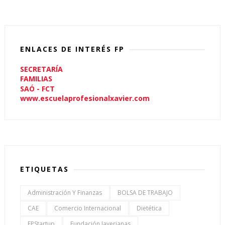
ENLACES DE INTERÉS FP
SECRETARÍA
FAMILIAS
SAÓ - FCT
www.escuelaprofesionalxavier.com
ETIQUETAS
Administración Y Finanzas
BOLSA DE TRABAJO
CAE
Comercio Internacional
Dietética
FPStartup
Fundación Javerianas