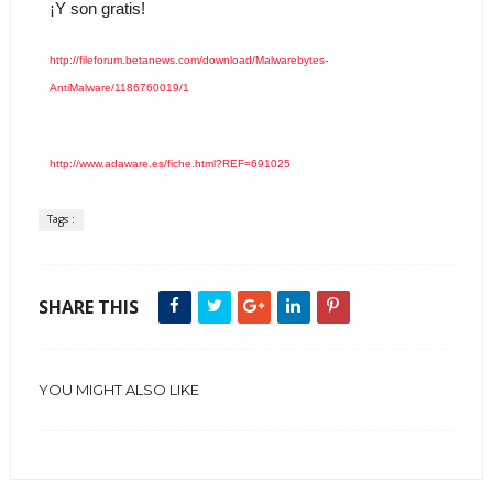
¡Y son gratis!
http://fileforum.betanews.com/download/Malwarebytes-
AntiMalware/1186760019/1
http://www.adaware.es/fiche.html?REF=691025
Tags :
SHARE THIS
YOU MIGHT ALSO LIKE