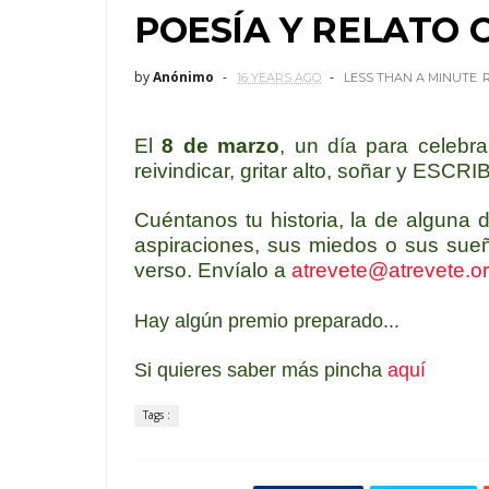
POESÍA Y RELATO 
by
Anónimo
16 YEARS AGO
LESS THAN A MINUTE
El
8 de marzo
, un día para celebr
reivindicar, gritar alto, soñar y ESCRI
Cuéntanos tu historia, la de alguna 
aspiraciones, sus miedos o sus sueñ
verso. Envíalo a
atrevete@atrevete.o
Hay algún premio preparado...
Si quieres saber más pincha
aquí
Tags :