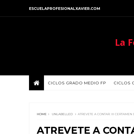
ESCUELAPROFESIONALXAVIER.COM
La F
CICLOS GRADO MEDIO FP
CICLOS 
HOME
UNLABELLED
ATREVETE A CONTAR: III CERTAMEN
ATREVETE A CONTA