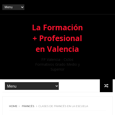
La Formación
+ Profesional
en Valencia
FP Valencia - Ciclos
Formativos Grado Medio y
Superior
HOME
FRANCÉS
CLASES DE FRANCÉS EN LA ESCUELA