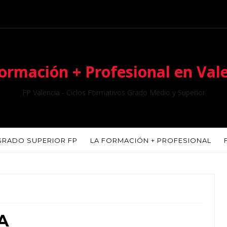
ormación + Profesional en Val
FP Valencia - Ciclos Formativos Grado Medio y Superior
GRADO SUPERIOR FP
LA FORMACIÓN + PROFESIONAL
A