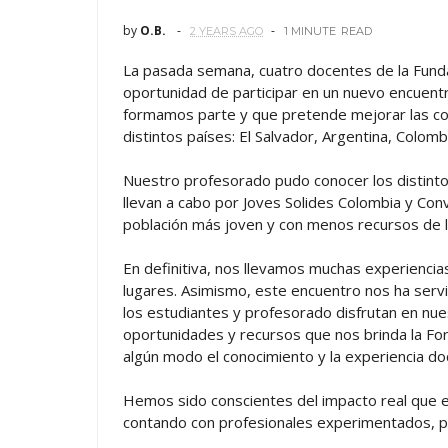
by
O.B.
2 YEARS AGO
1 MINUTE
READ
La pasada semana, cuatro docentes de la Fundac
oportunidad de participar en un nuevo encuent
formamos parte y que pretende mejorar las c
distintos países: El Salvador, Argentina, Colom
Nuestro profesorado pudo conocer los distin
llevan a cabo por Joves Solides Colombia y Convive
población más joven y con menos recursos de l
En definitiva, nos llevamos muchas experienci
lugares. Asimismo, este encuentro nos ha servi
los estudiantes y profesorado disfrutan en nu
oportunidades y recursos que nos brinda la For
algún modo el conocimiento y la experiencia 
Hemos sido conscientes del impacto real que es
contando con profesionales experimentados, p