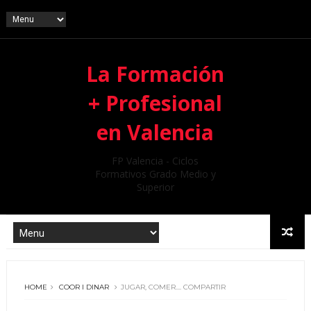
La Formación
+ Profesional
en Valencia
FP Valencia - Ciclos
Formativos Grado Medio y
Superior
HOME
COOR I DINAR
JUGAR, COMER.... COMPARTIR