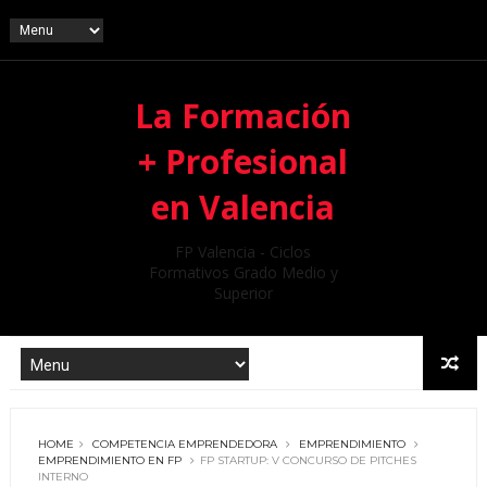
La Formación
+ Profesional
en Valencia
FP Valencia - Ciclos
Formativos Grado Medio y
Superior
HOME
COMPETENCIA EMPRENDEDORA
EMPRENDIMIENTO
EMPRENDIMIENTO EN FP
FP STARTUP: V CONCURSO DE PITCHES
INTERNO