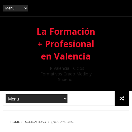
La Formación
+ Profesional
en Valencia
FP Valencia - Ciclos
Formativos Grado Medio y
Superior
HOME
SOLIDARIDAD
¿NOS AYUDAS?