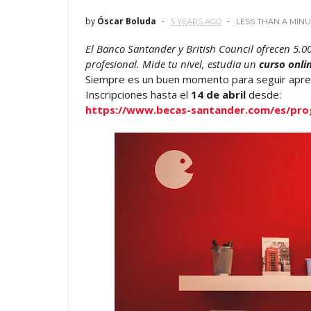
by
Óscar Boluda
5 YEARS AGO
LESS THAN A MIN
El Banco Santander y British Council ofrecen 5.0
profesional. Mide tu nivel, estudia un
curso onli
Siempre es un buen momento para seguir aprend
Inscripciones hasta el
14 de abril
desde:
https://www.becas-santander.com/es/prog