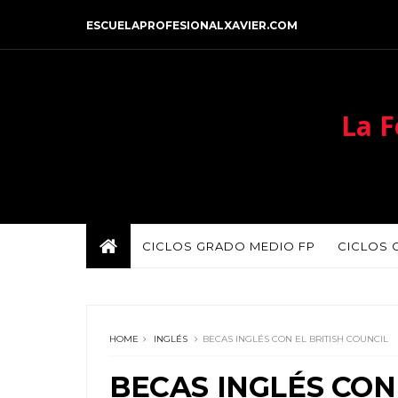
ESCUELAPROFESIONALXAVIER.COM
La F
CICLOS GRADO MEDIO FP
CICLOS 
HOME
INGLÉS
BECAS INGLÉS CON EL BRITISH COUNCIL
BECAS INGLÉS CON