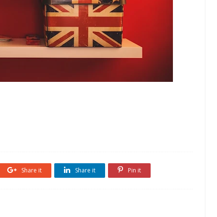
Share it
Share it
Pin it