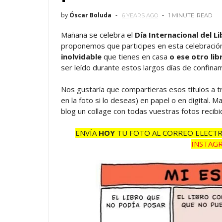
by
Óscar Boluda
6 YEARS AGO
1 MINUTE
READ
Mañana se celebra el
Día Internacional del Li
proponemos que participes en esta celebraci
inolvidable
que tienes en casa
o ese otro
lib
ser leído durante estos largos días de confina
Nos gustaría que compartieras esos títulos a tr
en la foto si lo deseas) en papel o en digital. 
blog un collage con todas vuestras fotos recib
ENVÍA
HOY
TU FOTO AL CORREO ELECTR
INSTAG