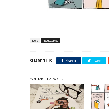
Tags :
megustasilees
SHARE THIS
Share it
Tweet
YOU MIGHT ALSO LIKE