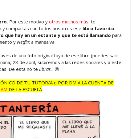
bro.
Por este motivo y
otros muchos más
, te
ón y compartas con todos nosotros ese
libro favorito
ro que hay en un estante y que te está llamando
para
miento y
Netflix
a mansalva.
avés de una foto original tuya de ese libro (puedes salir
Mañana, 23 de abril, subiremos a las redes sociales y a este
idas. De esta no te
libras
... 😜
ÓNICO DE TU TUTOR/A o POR DM A LA CUENTA DE
RAM
DE LA ESCUELA