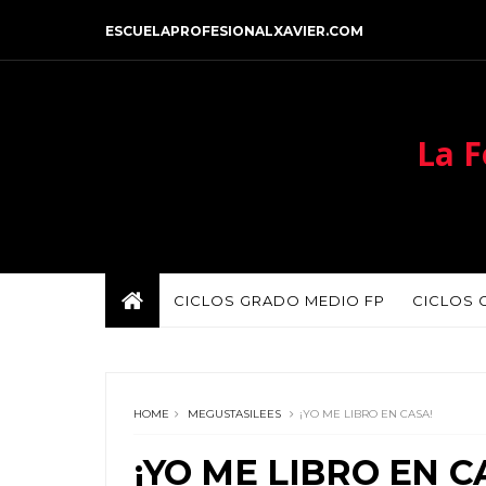
ESCUELAPROFESIONALXAVIER.COM
La F
CICLOS GRADO MEDIO FP
CICLOS 
HOME
MEGUSTASILEES
¡YO ME LIBRO EN CASA!
¡YO ME LIBRO EN C