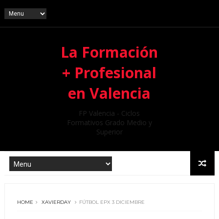
La Formación
+ Profesional
en Valencia
FP Valencia - Ciclos
Formativos Grado Medio y
Superior
HOME
XAVIERDAY
FÚTBOL EPX 3 DICIEMBRE