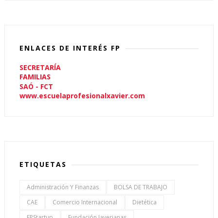
ENLACES DE INTERÉS FP
SECRETARÍA
FAMILIAS
SAÓ - FCT
www.escuelaprofesionalxavier.com
ETIQUETAS
Administración Y Finanzas
BOLSA DE TRABAJO
CAE
Comercio Internacional
Dietética
FPStartup
Fundación Javerianas