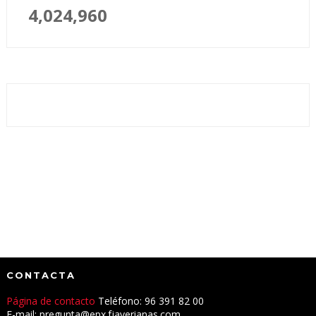
4,024,960
CONTACTA
Página de contacto
Teléfono: 96 391 82 00
E-mail: pregunta@epx.fjaverianas.com