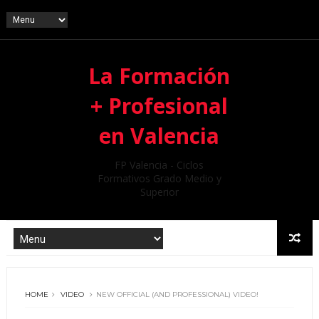
La Formación
+ Profesional
en Valencia
FP Valencia - Ciclos
Formativos Grado Medio y
Superior
HOME
VIDEO
NEW OFFICIAL (AND PROFESSIONAL) VIDEO!