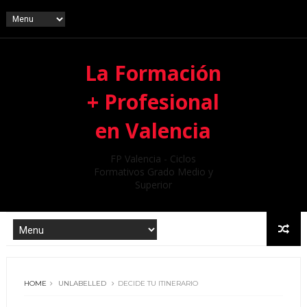
La Formación
+ Profesional
en Valencia
FP Valencia - Ciclos
Formativos Grado Medio y
Superior
HOME
UNLABELLED
DECIDE TU ITINERARIO