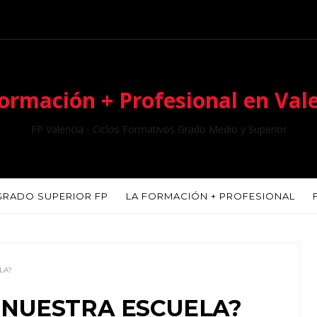
ormación + Profesional en Val
FP Valencia - Ciclos Formativos Grado Medio y Superior
GRADO SUPERIOR FP
LA FORMACIÓN + PROFESIONAL
LA?
NUESTRA ESCUELA?