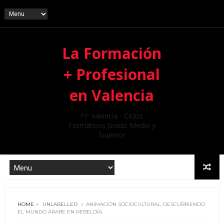
La Formación
+ Profesional
en Valencia
FP Valencia - Ciclos
Formativos Grado Medio y
Superior
HOME
UNLABELLED
ANIMACIÓN SOCIOCULTURAL, DESCUBRIENDO
EL MUNDO ÁRABE EN REBELDÍA.