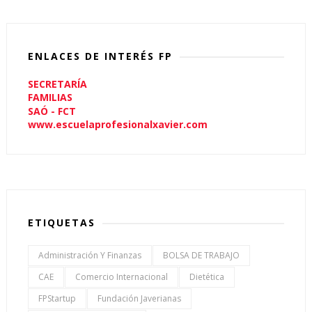
ENLACES DE INTERÉS FP
SECRETARÍA
FAMILIAS
SAÓ - FCT
www.escuelaprofesionalxavier.com
ETIQUETAS
Administración Y Finanzas
BOLSA DE TRABAJO
CAE
Comercio Internacional
Dietética
FPStartup
Fundación Javerianas