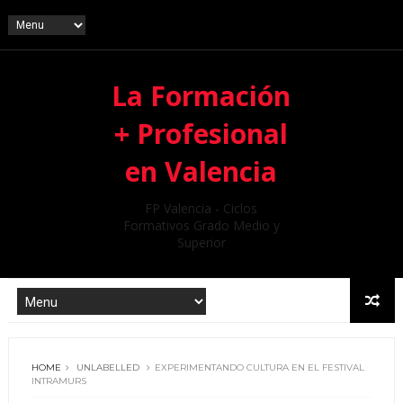
La Formación
+ Profesional
en Valencia
FP Valencia - Ciclos
Formativos Grado Medio y
Superior
HOME
UNLABELLED
EXPERIMENTANDO CULTURA EN EL FESTIVAL
INTRAMURS