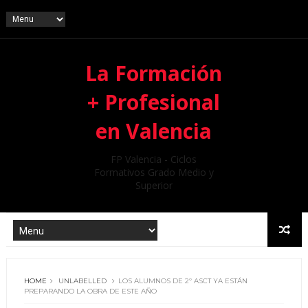
La Formación
+ Profesional
en Valencia
FP Valencia - Ciclos
Formativos Grado Medio y
Superior
HOME
UNLABELLED
LOS ALUMNOS DE 2º ASCT YA ESTÁN
PREPARANDO LA OBRA DE ESTE AÑO