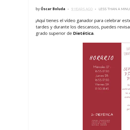
by
Óscar Boluda
9 YEARS AGO
LESS THAN A MIN
¡Aquí tienes el vídeo ganador para celebrar es
tardes y durante los descansos, puedes revisar 
grado superior de
Dietética
.