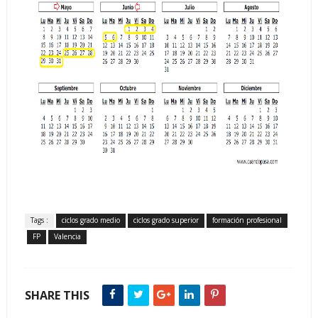
Tags :
ciclos grado medio
ciclos grado superior
formación profesional
FP
Valencia
SHARE THIS