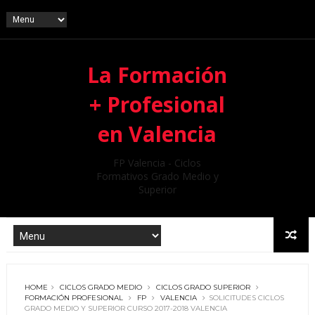
La Formación
+ Profesional
en Valencia
FP Valencia - Ciclos
Formativos Grado Medio y
Superior
HOME
CICLOS GRADO MEDIO
CICLOS GRADO SUPERIOR
FORMACIÓN PROFESIONAL
FP
VALENCIA
SOLICITUDES CICLOS
GRADO MEDIO Y SUPERIOR CURSO 2017-2018 VALENCIA