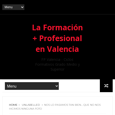
La Formación
+ Profesional
en Valencia
FP Valencia - Ciclos
Formativos Grado Medio y
Superior
HOME
UNLABELLED
NOS LO PASAMOS TAN BIEN... QUE NO NOS
HICIMOS NINGUNA FOTO