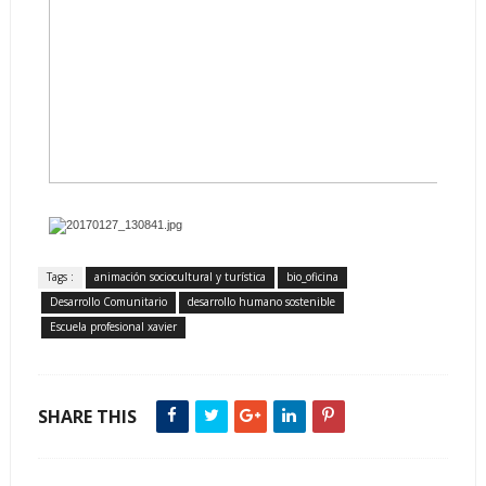
Tags :
animación sociocultural y turística
bio_oficina
Desarrollo Comunitario
desarrollo humano sostenible
Escuela profesional xavier
SHARE THIS