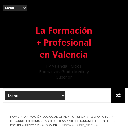
La Formación
+ Profesional
en Valencia
FP Valencia - Ciclos
Formativos Grado Medio y
Superior
HOME
ANIMACIÓN SOCIOCULTURAL Y TURÍSTICA
BIO_OFICINA
DESARROLLO COMUNITARIO
DESARROLLO HUMANO SOSTENIBLE
ESCUELA PROFESIONAL XAVIER
VISITA A LA BIO_OFICINA