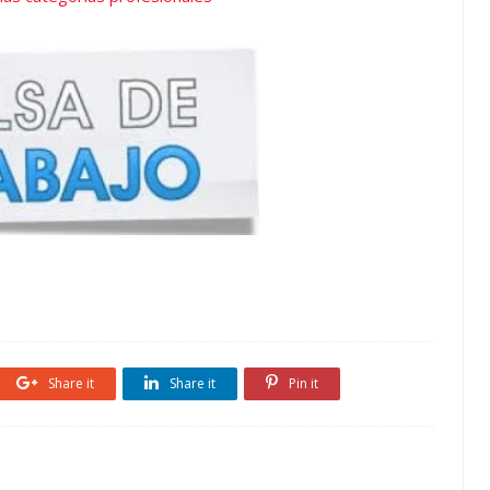
Share it
Share it
Pin it