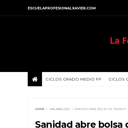
ESCUELAPROFESIONALXAVIER.COM
La F
CICLOS GRADO MEDIO FP
CICLOS 
HOME
UNLABELLED
SANIDAD ABRE BOLSA DE TRABAJO
Sanidad abre bolsa 