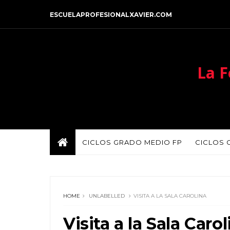
ESCUELAPROFESIONALXAVIER.COM
La F
CICLOS GRADO MEDIO FP
CICLOS 
HOME
UNLABELLED
VISITA A LA SALA CAROLINA
Visita a la Sala Carol