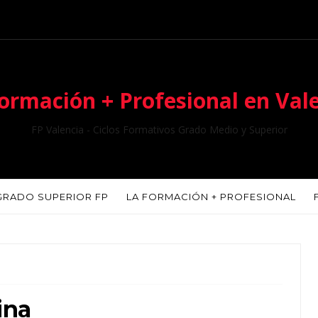
ormación + Profesional en Val
FP Valencia - Ciclos Formativos Grado Medio y Superior
GRADO SUPERIOR FP
LA FORMACIÓN + PROFESIONAL
ina