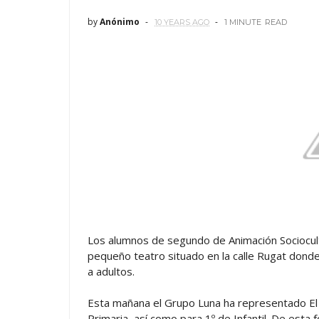
by
Anónimo
10 YEARS AGO
1 MINUTE
READ
Los alumnos de segundo de Animación Sociocultur
pequeño teatro situado en la calle Rugat dond
a adultos.
Esta mañana el Grupo Luna ha representado El 
Primaria, así como para 1º de Infantil. De esta