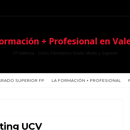
ormación + Profesional en Val
FP Valencia - Ciclos Formativos Grado Medio y Superior
GRADO SUPERIOR FP
LA FORMACIÓN + PROFESIONAL
eting UCV