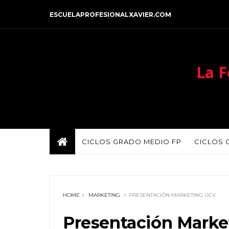
ESCUELAPROFESIONALXAVIER.COM
La F
CICLOS GRADO MEDIO FP
CICLOS 
HOME
MARKETING
PRESENTACIÓN MARKETING UCV
Presentación Mark