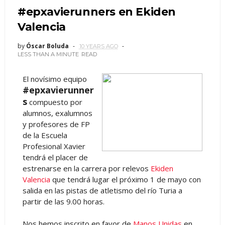
#epxavierunners en Ekiden
Valencia
by
Óscar Boluda
10 YEARS AGO
LESS THAN A MINUTE
READ
El novísimo equipo
#epxavierunner
s
compuesto por
alumnos, exalumnos
y profesores de FP
de la Escuela
Profesional Xavier
tendrá el placer de
estrenarse en la carrera por relevos
Ekiden
Valencia
que tendrá lugar el próximo 1 de mayo con
salida en las pistas de atletismo del río Turia a
partir de las 9.00 horas.
Nos hemos inscrito en favor de
Manos Unidas
en