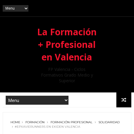
La Formación
+ Profesional
en Valencia
FP Valencia - Ciclos
Formativos Grado Medio y
Superior
HOME
FORMACIÓN
FORMACIÓN PROFESIONAL
SOLIDARIDAD
#EPXAVIERUNNERS EN EKIDEN VALENCIA