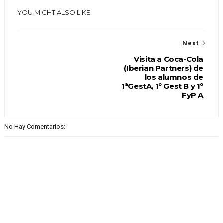
YOU MIGHT ALSO LIKE
Next
Visita a Coca-Cola
(Iberian Partners) de
los alumnos de
1ªGestA, 1º Gest B y 1º
FyP A
No Hay Comentarios: