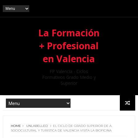
La Formación
+ Profesional
en Valencia
FP Valencia - Ciclos
Formativos Grado Medio y
Superior
HOME
UNLABELLED
EL CICLO DE GRADO SUPERIOR DE A.
SOCIOCULTURAL Y TURISTICA DE VALENCIA VISITA LA BIOFICINA