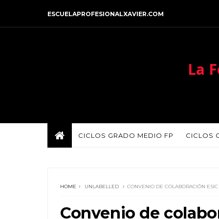
ESCUELAPROFESIONALXAVIER.COM
La F
CICLOS GRADO MEDIO FP
CICLOS 
HOME
UNLABELLED
CONVENIO DE COLABORACIÓN ESIC -
Convenio de colabor