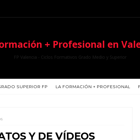
ormación + Profesional en Val
FP Valencia - Ciclos Formativos Grado Medio y Superior
GRADO SUPERIOR FP
LA FORMACIÓN + PROFESIONAL
OS
TOS Y DE VÍDEOS