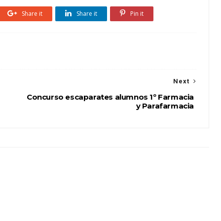
Share it
Share it
Pin it
Next
Concurso escaparates alumnos 1º Farmacia
y Parafarmacia