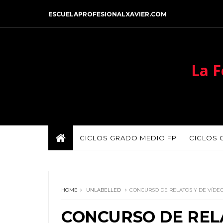
ESCUELAPROFESIONALXAVIER.COM
La F
CICLOS GRADO MEDIO FP
CICLOS 
HOME
UNLABELLED
CONCURSO DE RELATOS Y DE VÍDE
CONCURSO DE RELA