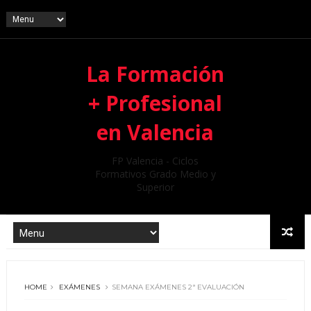
La Formación
+ Profesional
en Valencia
FP Valencia - Ciclos
Formativos Grado Medio y
Superior
HOME
EXÁMENES
SEMANA EXÁMENES 2ª EVALUACIÓN