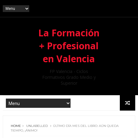
La Formación
+ Profesional
en Valencia
FP Valencia - Ciclos
Formativos Grado Medio y
Superior
HOME
UNLABELLED
ÚLTIMO DÍA MES DEL LIBRO: AÚN QUEDA
TIEMPO, ¡ÁNIMO!