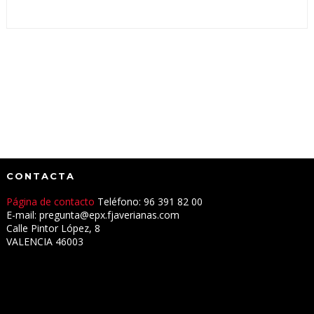
CONTACTA
Página de contacto
Teléfono: 96 391 82 00
E-mail: pregunta@epx.fjaverianas.com
Calle Pintor López, 8
VALENCIA 46003