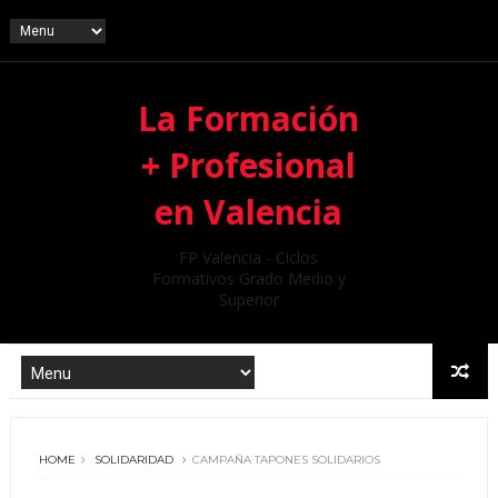
La Formación
+ Profesional
en Valencia
FP Valencia - Ciclos
Formativos Grado Medio y
Superior
HOME
SOLIDARIDAD
CAMPAÑA TAPONES SOLIDARIOS